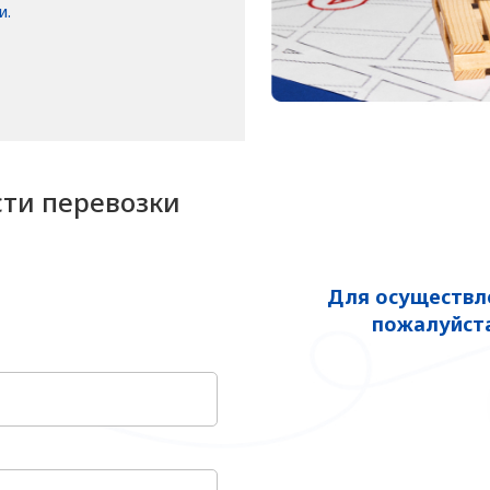
и.
сти перевозки
Для осуществле
пожалуйста