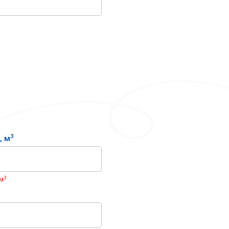
3
, м
3
 м