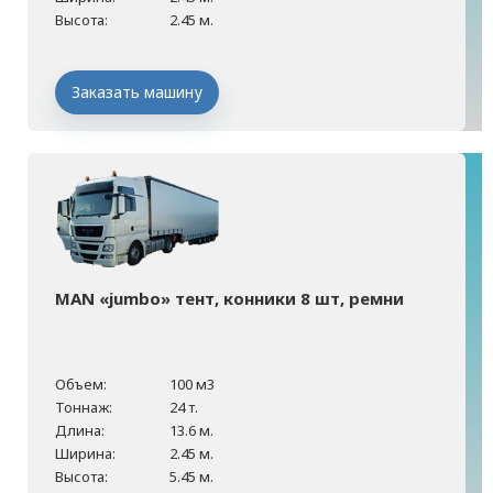
Высота:
2.45 м.
Заказать машину
MAN «jumbo» тент, конники 8 шт, ремни
Объем:
100 м3
Тоннаж:
24 т.
Длина:
13.6 м.
Ширина:
2.45 м.
Высота:
5.45 м.